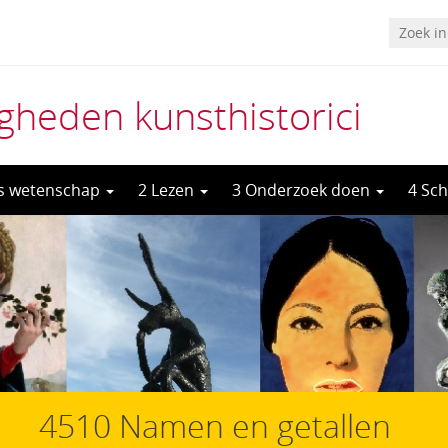
heden kunsthistorici
ls wetenschap
2 Lezen
3 Onderzoek doen
4 Sch
4510 Namen en getallen