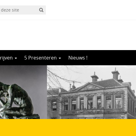
rijven
5 Presenteren
Nieuws !