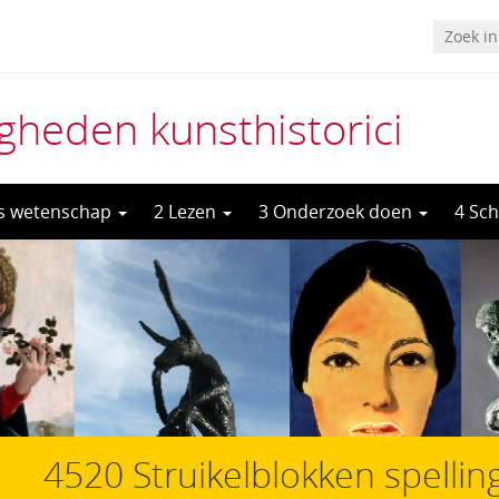
heden kunsthistorici
ls wetenschap
2 Lezen
3 Onderzoek doen
4 Sch
4520 Struikelblokken spellin