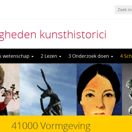
heden kunsthistorici
ls wetenschap
2 Lezen
3 Onderzoek doen
4 Sch
41000 Vormgeving