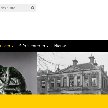
rijven
5 Presenteren
Nieuws !