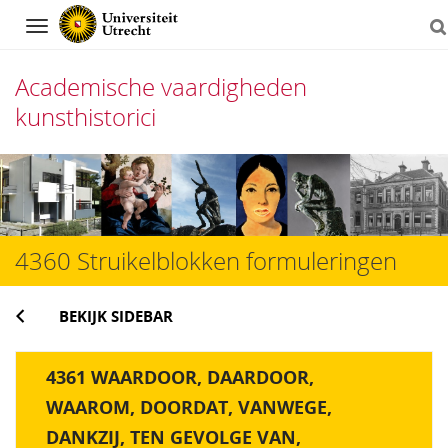
Navigation
Academische vaardigheden
kunsthistorici
Direct
naar
het
4360 Struikelblokken formuleringen
inhoud
BEKIJK SIDEBAR
4361 WAARDOOR, DAARDOOR,
WAAROM, DOORDAT, VANWEGE,
DANKZIJ, TEN GEVOLGE VAN,