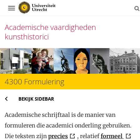
Navigation
Academische vaardigheden
kunsthistorici
Direct
naar
het
4300 Formulering
inhoud
BEKIJK SIDEBAR
Academische schrijftaal is de manier van
formuleren die academici onderling gebruiken.
Die teksten zijn
precies
, relatief
formeel